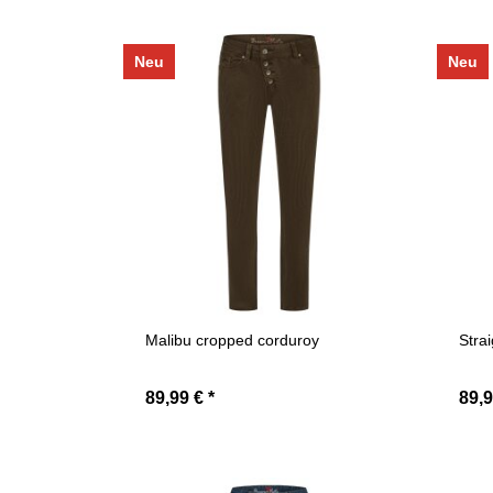
Neu
Neu
nightfall denim
f
Größe
G
Malibu cropped corduroy
Stra
89,99 €
*
89,
Farbe
Far