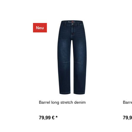
Farbe
Far
Neu
marine denim
v
Größe
G
Barrel long stretch denim
Barr
79,99 €
*
79,
Farbe
Far