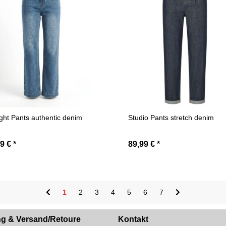
röße
Größe
ight Pants authentic denim
Studio Pants stretch denim
99 €
*
89,99 €
*
be
Farbe
1
2
3
4
5
6
7
id stone
stone denim
rinse wash
g & Versand/Retoure
Kontakt
röße
Größe