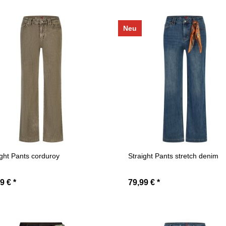
Neu
aded grey
anthracite denim
röße
Größe
ight Pants corduroy
Straight Pants stretch denim
99 €
*
79,99 €
*
be
Farbe