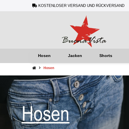
KOSTENLOSER VERSAND UND RÜCKVERSAND
Hosen
Jacken
Shorts
Hosen