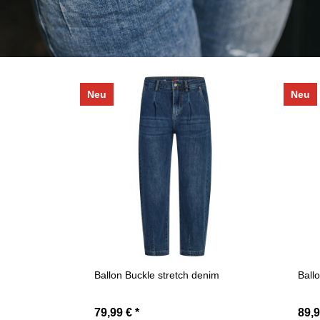
Neu
Neu
Ballon Buckle stretch denim
Ball
79,99 €
*
89,