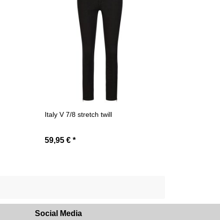
Größe
Italy V 7/8 stretch twill
59,95 €
*
Farbe
black
Social Media
Größe